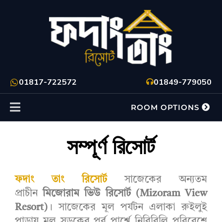
01817-722572
01849-779050
ROOM OPTIONS
সম্পূর্ণ রিসোর্ট
ফদাং তাং রিসোর্ট
সাজেকের অন্যতম
প্রাচীন
মিজোরাম ভিউ রিসোর্ট (Mizoram View
Resort)
। সাজেকের মূল পর্যটন এলাকা রুইলুই
পাড়ায় মূল সড়কের পূর্ব পার্শ্বে নিরিবিলি পরিবেশে