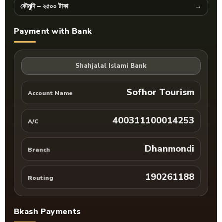
কৌমুদি – ২৫০০ টাকা
Payment with Bank
Shahjalal Islami Bank
Sofhor Tourism
Account Name
400311100014253
A/C
Dhanmondi
Branch
190261188
Routing
Bkash Payments