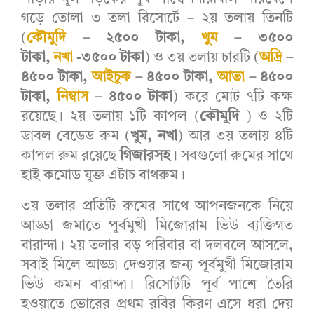
গড়ে তোলা ৩ তলা রিসোর্টে – ২য় তলায় তিনটি
(
কৌমুদি
– ২৫০০ টাকা,
খুম
– ৩৫০০
টাকা,
নখা
-৩৫০০ টাকা
) ও ৩য় তলায় চারটি (
অদ্রি
–
৪৫০০ টাকা,
আইচুক
– ৪৫০০ টাকা,
আভা
– ৪৫০০
টাকা,
নিম্বাস
– ৪৫০০ টাকা
) করে মোট ৭টি কক্ষ
রয়েছে। ২য় তলায় ১টি কাপল (
কৌমুদি
) ও ২টি
ডাবল বেডেড রুম (
খুম, নখা
) আর ৩য় তলায় ৪টি
কাপল রুম রয়েছে
গিজারসহ
। সবগুলো রুমের সাথে
হাই কমোড যুক্ত এটাচ বাথরুম।
৩য় তলার প্রতিটি রুমের সাথে আপনজনকে নিয়ে
আড্ডা জমাতে পূর্বমুখী মিজোরাম ভিউ ব্যক্তিগত
বারান্দা। ২য় তলার বড় পরিবার বা দলবলে আসলে,
সবাই মিলে আড্ডা দেওয়ার জন্য পূর্বমুখী মিজোরাম
ভিউ কমন বারান্দা। রিসোর্টটি পূর্ব পাশে তৈরি
হওয়াতে ভোরের প্রথম রবির কিরণ এসে ধরা দেয়