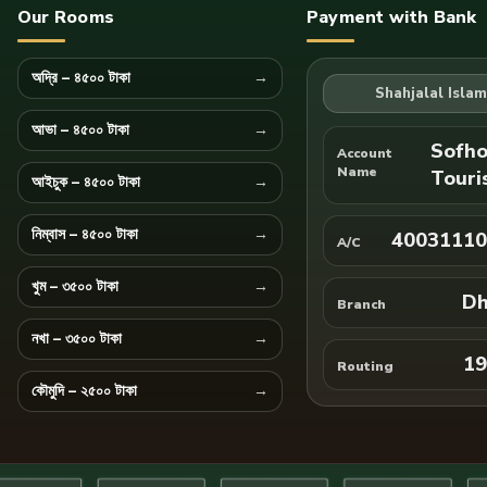
Our Rooms
Payment with Bank
অদ্রি – ৪৫০০ টাকা
Shahjalal Isla
আভা – ৪৫০০ টাকা
Sofho
Account
Name
Touri
আইচুক – ৪৫০০ টাকা
নিম্বাস – ৪৫০০ টাকা
40031110
A/C
খুম – ৩৫০০ টাকা
Dh
Branch
নখা – ৩৫০০ টাকা
19
Routing
কৌমুদি – ২৫০০ টাকা