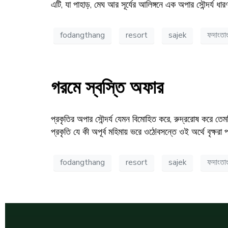
এটি, যা পাহাড়, মেঘ আর সূর্যের আলিঙ্গনে এক অপার সৌন্দর্
fodangthang
resort
sajek
ফদাংতা
গরমে স্বস্তি অফার
প্রকৃতির অপার সৌন্দর্য যেমন বিমোহিত করে, রুদ্ররোষ করে ত
প্রকৃতি যে কী অপূর্ব মহিমায় ভরে ওঠে!বসন্তে ওই অর্থে বৃক্ষরা 
fodangthang
resort
sajek
ফদাংতা