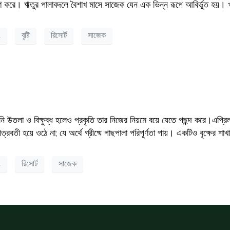
য ধারণ করে। ঋতুর পালাবদলে বৈশাখ মাসে সাজেক যেন এক ভিন্ন রূপে আবির্ভূত হ
ং
বৃষ্টি
রিসোর্ট
সাজেক
েমনি উতলা ও বিক্ষুব্ধ হলেও প্রকৃতি তার নিজের নিয়মে বয়ে যেতে পছন্দ করে।এপ্
পত্রবতী হয়ে ওঠে না; যে অর্থে গ্রীষ্মে গাছপালা পরিপূর্ণতা পায়। একটিও বৃক্ষের শাখ
ং
রিসোর্ট
সাজেক