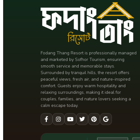
Fodang Thang Resort is professionally managed
and marketed by Sofhor Tourism, ensuring
smooth service and memorable stays.
Surrounded by tranquil hills, the resort offers
peaceful views, fresh air, and nature-inspired
comfort. Guests enjoy warm hospitality and
relaxing surroundings, making it ideal for
couples, families, and nature lovers seeking a
calm escape today.