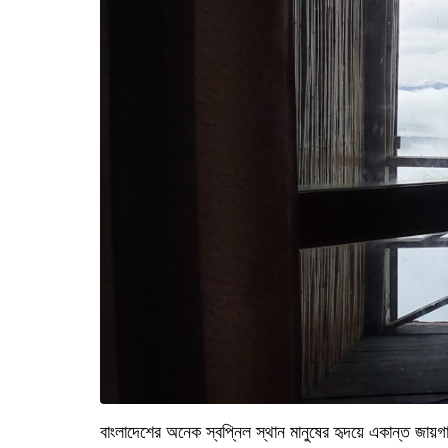
বাংলাদেশের অনেক স্বপ্নিল স্থান মানুষের হৃদয়ে একান্ত জায়গা