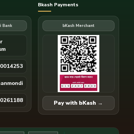
Bkash Payments
mi Bank
r
sm
0014253
anmondi
0261188
Pay with bKash →