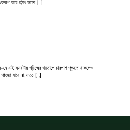
য়। খরতাপ আর হঠাৎ আসা […]
রিল-মে এই সময়টায় গ্রীষ্মের খরতাপে চারপাশ পুড়তে থাকলেও
া পাওয়া যাবে না, যাতে […]